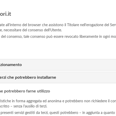
ri.it
ate all'interno del browser che assistono il Titolare nell’erogazione del Servi
tre, necessitare del consenso dell'Utente.
se del consenso, tale consenso può essere revocato liberamente in ogni m
unzionamento
erzi che potrebbero installarne
he potrebbero farne utilizzo
tatistiche in forma aggregata ed anonima e potrebbero non richiedere il co
itto – senza l'ausilio di terzi.
 presenti servizi gestiti da terzi, questi potrebbero – in aggiunta a quanto