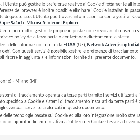
 l'Utente può gestire le preferenze relative ai Cookie direttamente all'i
ferenze del browser è inoltre possibile eliminare i Cookie installati in pas
arte di questo sito. L'Utente può trovare informazioni su come gestire i Co
Apple Safari
e
Microsoft Internet Explorer
.
'Utente può inoltre gestire le proprie impostazioni e revocare il consenso vi
a privacy policy della terza parte o contattando direttamente la stessa.
rsi delle informazioni fornite da
EDAA
(UE),
Network Advertising Initiat
aloghi. Con questi servizi è possibile gestire le preferenze di tracciamento 
e tali risorse in aggiunta alle informazioni fornite dal presente documento.
gonne) - Milano (MI)
sistemi di tracciamento operata da terze parti tramite i servizi utilizzati 
to specifico a Cookie e sistemi di tracciamento installati da terze parti è 
gli eventuali servizi terzi elencati in questo documento.
one delle tecnologie basate sui Cookie ed alla loro integrazione molto stret
lunque approfondimento relativo all'utilizzo dei Cookie stessi e ad eventual