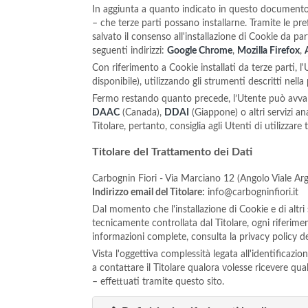
In aggiunta a quanto indicato in questo documento,
– che terze parti possano installarne. Tramite le pre
salvato il consenso all'installazione di Cookie da p
seguenti indirizzi:
Google Chrome
,
Mozilla Firefox
,
Con riferimento a Cookie installati da terze parti, l
disponibile), utilizzando gli strumenti descritti nell
Fermo restando quanto precede, l’Utente può avvale
DAAC
(Canada),
DDAI
(Giappone) o altri servizi an
Titolare, pertanto, consiglia agli Utenti di utilizzar
Titolare del Trattamento dei Dati
Carbognin Fiori - Via Marciano 12 (Angolo Viale Ar
Indirizzo email del Titolare:
info@carbogninfiori.it
Dal momento che l'installazione di Cookie e di altri 
tecnicamente controllata dal Titolare, ogni riferimen
informazioni complete, consulta la privacy policy de
Vista l'oggettiva complessità legata all'identificazi
a contattare il Titolare qualora volesse ricevere qua
– effettuati tramite questo sito.