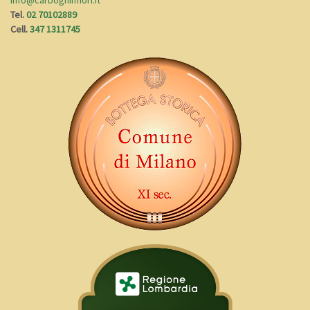
info@carbogninfiori.it
Tel.
02 70102889
Cell.
347 1311745