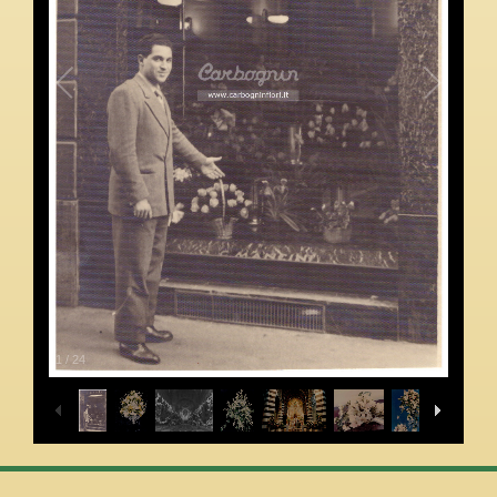
2
/
24